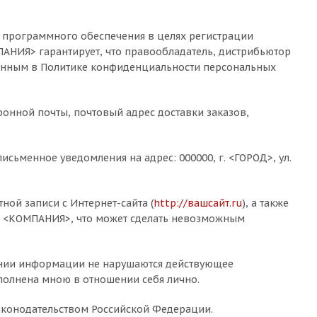
 программного обеспечения в целях регистрации
АНИЯ> гарантирует, что правообладатель, дистрибьютор
женным в Политике конфиденциальности персональных
ронной почты, почтовый адрес доставки заказов,
сьменное уведомления на адрес: 000000, г. <ГОРОД>, ул.
ной записи с Интернет-сайта (
http://вашсайт.ru
), а также
и <КОМПАНИЯ>, что может сделать невозможным
лении информации не нарушаются действующее
аполнена мною в отношении себя лично.
законодательством Российской Федерации.