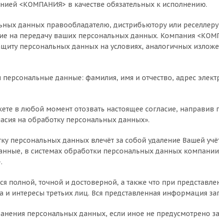
панией <КОМПАНИЯ> в качестве обязательных к исполнению.
ьных данных правообладателю, дистрибьютору или реселлеру
сие на передачу ваших персональных данных. Компания <КОМП
защиту персональных данных на условиях, аналогичных изло
 персональные данные: фамилия, имя и отчество, адрес элект
ете в любой момент отозвать настоящее согласие, направив пи
ласия на обработку персональных данных».
у персональных данных влечёт за собой удаление Вашей учёт
анные, в системах обработки персональных данных компани
>.
ся полной, точной и достоверной, а также что при представ
а и интересы третьих лиц. Вся представленная информация з
хранения персональных данных, если иное не предусмотрено 