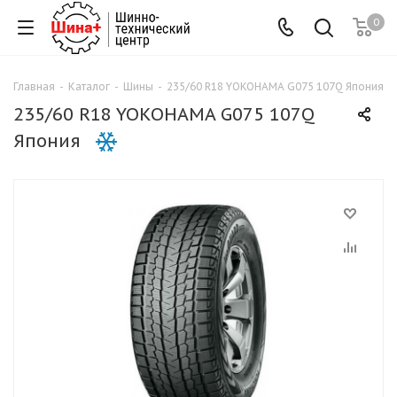
0
Главная
-
Каталог
-
Шины
-
235/60 R18 YOKOHAMA G075 107Q Япония
235/60 R18 YOKOHAMA G075 107Q
Япония