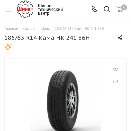
0
Главная
-
Каталог
-
Шины
-
185/65 R14 Кама HK-241 86H
185/65 R14 Кама HK-241 86H