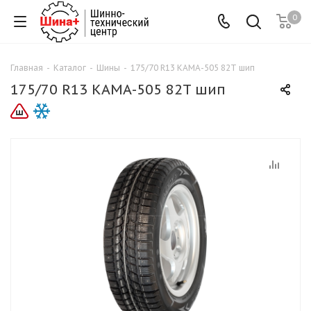
0
Главная
-
Каталог
-
Шины
-
175/70 R13 КАМА-505 82T шип
175/70 R13 КАМА-505 82T шип