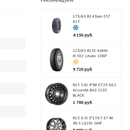
Рекомендуем
175/65 R14 Бел-357
82T
4 150
руб.
225/85 R15С КАМА
И-502 с/кам. 106P
9 720
руб.
R13 5.0J 4*98 ET29 60.1
Accuride ВАЗ 2103
BLACK
1 700
руб.
R15 6.5J 5*139.7 ET40
98.5 LS291 GMF