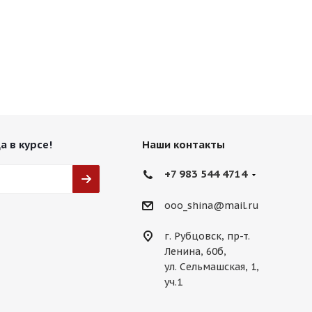
а в курсе!
Наши контакты
+7 983 544 4714
ooo_shina@mail.ru
г. Рубцовск, пр-т.
Ленина, 60б,
ул. Сельмашская, 1,
уч.1