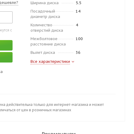
дешевле?
Ширина диска
5.5
Посадочный
14
диаметр диска
Количество
4
утся с
отверстий диска
Межболтовое
100
расстояние диска
Вылет диска
36
Все характеристики
да
ена действительна только для интернет-магазина и может
личаться от цен в розничных магазинах