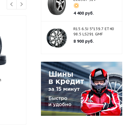
4 400
руб.
R15 6.5J 5*139.7 ET40
98.5 LS291 GMF
8 900
руб.
n
185/70 R14 Massimo
185/70 R14 S
Attimo P1 б/у на литых
с дисками Б/
дисках
Нет в наличии
Нет в нали