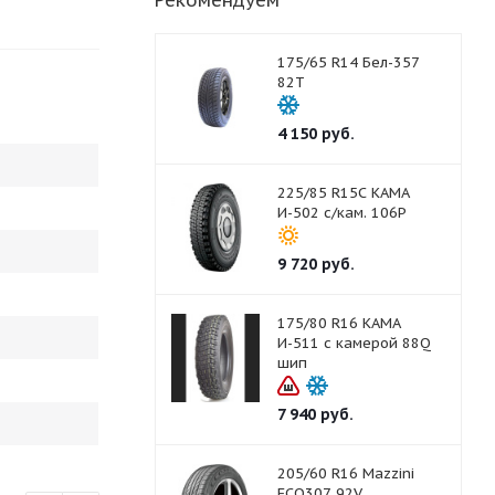
Рекомендуем
175/65 R14 Бел-357
82T
4 150
руб.
225/85 R15С КАМА
И-502 с/кам. 106P
9 720
руб.
175/80 R16 КАМА
И-511 с камерой 88Q
шип
7 940
руб.
205/60 R16 Mazzini
ECO307 92V